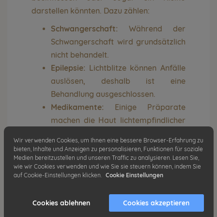
darstellen könnten. Dazu zählen:
Schwangerschaft:
Während der
Schwangerschaft wird grundsätzlich
nicht behandelt.
Epilepsie:
Lichtblitze können Anfälle
auslösen, deshalb ist eine
Behandlung ausgeschlossen.
Medikamente:
Einige Präparate
machen die Haut lichtempfindlicher
oder beeinflussen das
Wir verwenden Cookies, um Ihnen eine bessere Browser-Erfahrung zu
Hormonsystem. Dazu zählen z. B.
bieten, Inhalte und Anzeigen zu personalisieren, Funktionen für soziale
Medien bereitzustellen und unseren Traffic zu analysieren. Lesen Sie,
bestimmte Antibiotika oder
wie wir Cookies verwenden und wie Sie sie steuern können, indem Sie
Hormonpräparate.
auf Cookie-Einstellungen klicken.
Cookie Einstellungen
Hautveränderungen:
Über
Tätowierungen
darf nie gearbeitet
Cookies ablehnen
Cookies akzeptieren
werden, da der Laser auf Pigmente