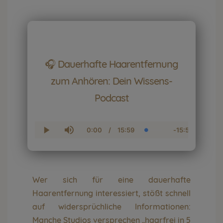
🎧 Dauerhafte Haarentfernung
zum Anhören: Dein Wissens-
Podcast
0:00
/
15:59
-
15:59
C
D
L
R
P
M
u
u
o
e
l
u
r
r
a
m
a
t
r
a
d
a
y
e
e
t
e
i
n
i
d
n
t
o
:
i
T
n
0
n
Wer sich für eine dauerhafte
i
.
g
m
0
T
Haarentfernung interessiert, stößt schnell
e
0
i
%
m
auf widersprüchliche Informationen:
e
Manche Studios versprechen „haarfrei in 5